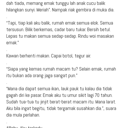
dah tiada, memang emak tunggu lah anak cucu balik
hilangkan sunyi. Meriah”. Nampak riak gembira di muka dia.
.
“Tapi, tiap kali aku balik, rumah emak semua elok. Semua
tersusun. Bilik berkemas, cadar baru tukar. Bersih betul.
Lepas tu makan semua sedap-sedap. Rindu woi masakan
emak.”
.
Kawan berhenti makan. Capai botol, tegur air.
.
“Siapa yang kemas rumah macam tu? Selain emak, rumah
itu bukan ada orang jaga sangat pun.”
.
“Mana dia dapat semua ikan, lauk pauk tu kalau dia tidak
gagah diri ke pasar. Emak aku tu umur sikit lagi 70 tahun.
Sudah tua-tua tu jinjit berat-berat macam itu. Mana larat.
Aku bila ingat begitu, tidak tergamak susahkan dia.”, suara
dia mula perlahan.
.
Alllahu. Aku terkedu.