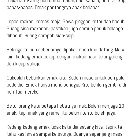
makanan. Paling pun cuma masak nasi sahaja, buat air kopi
panas-panas. Emak pantangnya anak berlapar.
.
Lepas makan, kemas meja. Bawa pinggan kotor dan basuh.
Buang sisa makanan, pastikan juga semua periuk belanga
dibasuh. Buang sampah siap-siap.
.
Belanga tu pun sebenarnya dipakai masa kau datang. Masa
lain, kadang emak cukup dengan makan nasi, telur goreng
dan kicap sahaja.
.
Cukuplah bebankan emak kita. Sudah masa untuk beri pula
pada dia. Emak hanya mahu bahagia, Kita berilah gembira di
hari tua mereka.
.
Betul orang kata betapa hebatnya mak. Boleh menjaga 10
anak, tapi anak yang ramai itu belum tentu boleh jaga.
.
Kadang-kadang emak tidak kata dia sayang kita, tapi kita
tahu kasihnya sampai ke syurga. Doanya sepanjang masa