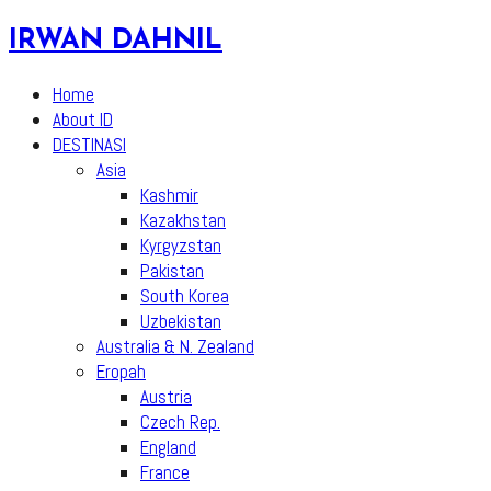
Skip
IRWAN DAHNIL
to
content
Home
About ID
DESTINASI
Asia
Kashmir
Kazakhstan
Kyrgyzstan
Pakistan
South Korea
Uzbekistan
Australia & N. Zealand
Eropah
Austria
Czech Rep.
England
France