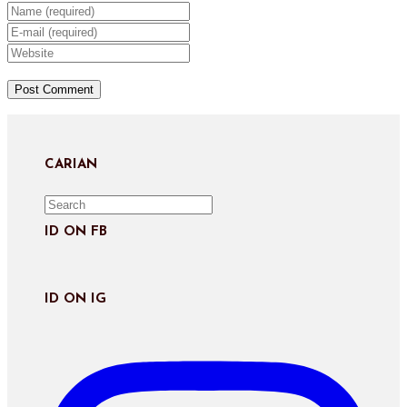
Enter
your
Enter
name
your
Enter
or
email
your
username
address
website
to
to
URL
comment
comment
(optional)
CARIAN
ID ON FB
ID ON IG