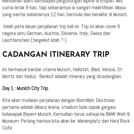
keindahan alam semulajadi pergunungan Alpine di Eropah. Aku
cuma letak 9 hari, tapi sebenarnya ia sangat meletihkan. Masa
yang santai sebenarnya 12 hari, bermula dan berakhir di Munich.
Inilah peta laluan perjalanan trip kali ini. Trip ini akan cover 6
negara iaitu German, Austria, Slovenia, Italy, Swiss dan
Liechtenstein (tergeliat lidah ? )
CADANGAN ITINERARY TRIP
Ini termasuk bandar utama Munich, Hallstat, Bled, Venice, St
Moritz dan Vaduz. Berikut adalah itinerary yang dicadangkan.
Day 1
: Munich City Trip.
Kita akan mulakan perjalanan dengan Bismillah. Destinasi
pertama adalah Allianz Arena, stadium bola sepak gergasi
bolasepak Bayern Munich. Kemudian terus sahaja ke BMW Welt &
Museum. Petang harinya kita akan ke Marienplatz dan Hard Rock
Cafe