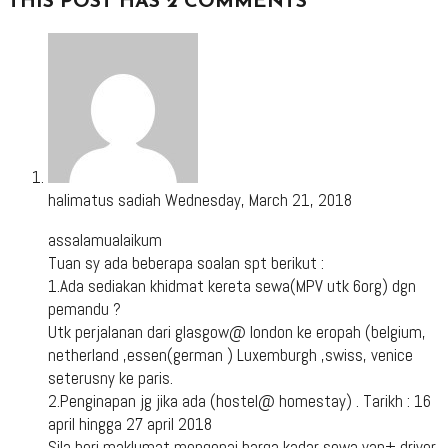
THIS POST HAS 2 COMMENTS
halimatus sadiah
Wednesday, March 21, 2018
assalamualaikum
Tuan sy ada beberapa soalan spt berikut :
1.Ada sediakan khidmat kereta sewa(MPV utk 6org) dgn
pemandu ?
Utk perjalanan dari glasgow@ london ke eropah (belgium,
netherland ,essen(german ) Luxemburgh ,swiss, venice
seterusny ke paris.
2.Penginapan jg jika ada (hostel@ homestay) . Tarikh : 16
april hingga 27 april 2018
Sila beri maklumat mengenai harga kadar sewa van+ driver