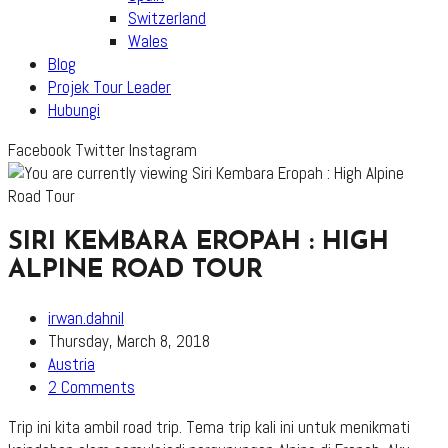
Switzerland
Wales
Blog
Projek Tour Leader
Hubungi
Facebook
Twitter
Instagram
SIRI KEMBARA EROPAH : HIGH
ALPINE ROAD TOUR
Post
irwan.dahnil
author:
Post
Thursday, March 8, 2018
published:
Post
Austria
category:
Post
2 Comments
comments:
Trip ini kita ambil road trip. Tema trip kali ini untuk menikmati