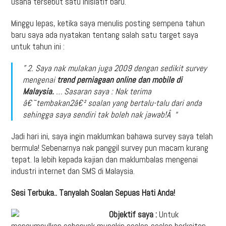
usaha tersebut satu inisiatif baru.
Minggu lepas, ketika saya menulis posting sempena tahun
baru saya ada nyatakan tentang salah satu target saya
untuk tahun ini :
” 2. Saya nak mulakan juga 2009 dengan sedikit survey
mengenai
trend perniagaan online dan mobile di
Malaysia.
… Sasaran saya : Nak terima
â€˜tembakan2â€² soalan yang bertalu-talu dari anda
sehingga saya sendiri tak boleh nak jawab!Â “
Jadi hari ini, saya ingin maklumkan bahawa survey saya telah
bermula! Sebenarnya nak panggil survey pun macam kurang
tepat. Ia lebih kepada kajian dan maklumbalas mengenai
industri internet dan SMS di Malaysia.
Sesi Terbuka.. Tanyalah Soalan Sepuas Hati Anda!
Objektif saya :
Untuk
mengumpulkan sebanyak mungkin soalan-soalan berkaitan