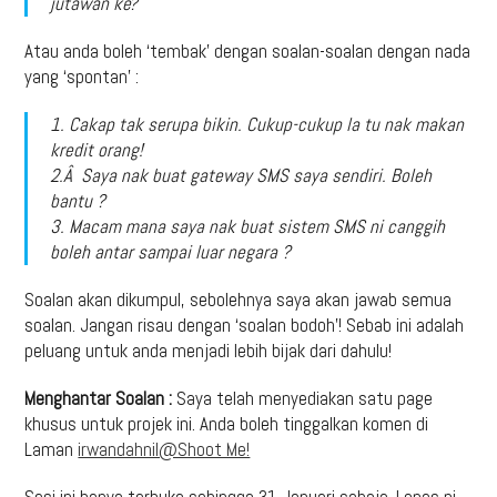
jutawan ke?
Atau anda boleh ‘tembak’ dengan soalan-soalan dengan nada
yang ‘spontan’ :
1. Cakap tak serupa bikin. Cukup-cukup la tu nak makan
kredit orang!
2.Â Saya nak buat gateway SMS saya sendiri. Boleh
bantu ?
3. Macam mana saya nak buat sistem SMS ni canggih
boleh antar sampai luar negara ?
Soalan akan dikumpul, sebolehnya saya akan jawab semua
soalan. Jangan risau dengan ‘soalan bodoh’! Sebab ini adalah
peluang untuk anda menjadi lebih bijak dari dahulu!
Menghantar Soalan :
Saya telah menyediakan satu page
khusus untuk projek ini. Anda boleh tinggalkan komen di
Laman
irwandahnil@Shoot Me!
Sesi ini hanya terbuka sehingga 31 Januari sahaja. Lepas ni