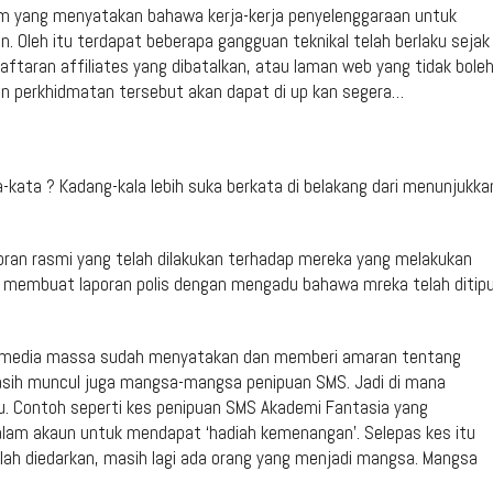
m yang menyatakan bahawa kerja-kerja penyelenggaraan untuk
 Oleh itu terdapat beberapa gangguan teknikal telah berlaku sejak
ftaran affiliates yang dibatalkan, atau laman web yang tidak bole
n perkhidmatan tersebut akan dapat di up kan segera…
a-kata ? Kadang-kala lebih suka berkata di belakang dari menunjukka
oran rasmi yang telah dilakukan terhadap mereka yang melakukan
 membuat laporan polis dengan mengadu bahawa mreka telah ditip
na media massa sudah menyatakan dan memberi amaran tentang
 Masih muncul juga mangsa-mangsa penipuan SMS. Jadi di mana
ku. Contoh seperti kes penipuan SMS Akademi Fantasia yang
m akaun untuk mendapat ‘hadiah kemenangan’. Selepas kes itu
telah diedarkan, masih lagi ada orang yang menjadi mangsa. Mangsa