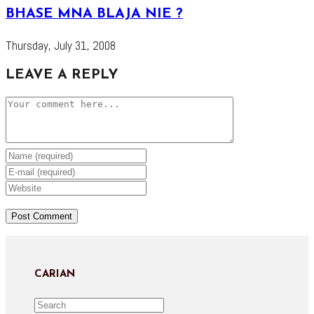
BHASE MNA BLAJA NIE ?
Thursday, July 31, 2008
LEAVE A REPLY
Comment
Enter
your
Enter
name
your
Enter
or
email
your
username
address
website
to
to
URL
comment
comment
(optional)
CARIAN