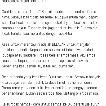
mungkin akan jadi lebih parah.
.
Cantikkan aturan Tuhan? Beri kita sedikit demi sedikit. One at a
time. Supaya kita tidak ‘tersedak’ ikut jiwa muda mahu cepat
saja. Dia tidak mungkin beri ujian seketul yang buat kita tidak
mampu bangun. Tuhan mahu jaga hati ibu kau dik. Supaya dia
tidak terluka, kau merantau dengan tiba-tiba.
.
Asas untuk merantau ini adalah BELAJAR untuk menjalani
kehidupan sendiri. Kepandaian survival ini tidak diwarisi dari
ibubapa atau saudara. Proses belajar ambil masa. Aku ambil
masa dari bujang sampai anak tiga. Tapi aku steady dik.
Sepanjang kesusahan itu, isteri aku cuma satu.
.
Belajar benda yang kecil-kecil. Buat satu-satu. Semakin banyak
kita belajar, semakin jauh kita dapat melihat horizon dunia.
Rama-rama yang cantik itu keluar dari kepompongnya secara
perlahan-lahan. Bukan secara tiba-tiba. Matang bila tiba masa.
.
Kalau tidak nampak cara untuk sampai ke UK, bererti Dia suruh