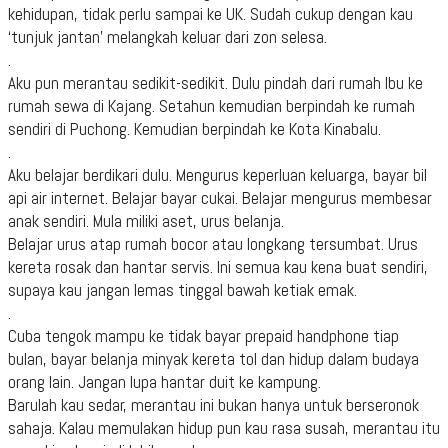
kehidupan, tidak perlu sampai ke UK. Sudah cukup dengan kau
‘tunjuk jantan’ melangkah keluar dari zon selesa.
.
Aku pun merantau sedikit-sedikit. Dulu pindah dari rumah Ibu ke
rumah sewa di Kajang. Setahun kemudian berpindah ke rumah
sendiri di Puchong. Kemudian berpindah ke Kota Kinabalu.
.
Aku belajar berdikari dulu. Mengurus keperluan keluarga, bayar bil
api air internet. Belajar bayar cukai. Belajar mengurus membesar
anak sendiri. Mula miliki aset, urus belanja.
Belajar urus atap rumah bocor atau longkang tersumbat. Urus
kereta rosak dan hantar servis. Ini semua kau kena buat sendiri,
supaya kau jangan lemas tinggal bawah ketiak emak.
.
Cuba tengok mampu ke tidak bayar prepaid handphone tiap
bulan, bayar belanja minyak kereta tol dan hidup dalam budaya
orang lain. Jangan lupa hantar duit ke kampung.
Barulah kau sedar, merantau ini bukan hanya untuk berseronok
sahaja. Kalau memulakan hidup pun kau rasa susah, merantau itu