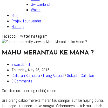
Switzerland
Wales
Blog
Projek Tour Leader
Hubungi
Facebook
Twitter
Instagram
MAHU MERANTAU KE MANA ?
Post
irwan.dahnil
author:
Post
Thursday, May 26, 2016
published:
Post
Catatan Kembara
/
Living Abroad
/
Sekadar Catatan
category:
Post
0 Comments
comments:
Catatan untuk orang (lebih) muda.
Bila orang cakap mereka merantau sampai jauh ke hujung dunia,
kau cepat terloncat suka sangat. Sebenarnya untuk mula ubah