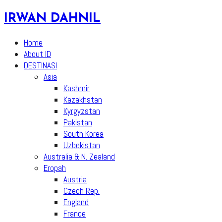
Skip
IRWAN DAHNIL
to
content
Home
About ID
DESTINASI
Asia
Kashmir
Kazakhstan
Kyrgyzstan
Pakistan
South Korea
Uzbekistan
Australia & N. Zealand
Eropah
Austria
Czech Rep.
England
France