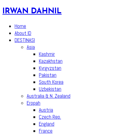
Skip
IRWAN DAHNIL
to
content
Home
About ID
DESTINASI
Asia
Kashmir
Kazakhstan
Kyrgyzstan
Pakistan
South Korea
Uzbekistan
Australia & N. Zealand
Eropah
Austria
Czech Rep.
England
France