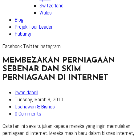
Switzerland
Wales
Blog
Projek Tour Leader
Hubungi
Facebook
Twitter
Instagram
MEMBEZAKAN PERNIAGAAN
SEBENAR DAN SKIM
PERNIAGAAN DI INTERNET
Post
irwan.dahnil
author:
Post
Tuesday, March 9, 2010
published:
Post
Usahawan & Bisnes
category:
Post
0 Comments
comments:
Catatan ini saya tujukan kepada mereka yang ingin memulakan
perniagaan di internet. Mereka masih baru dalam bisnes internet,