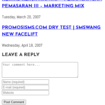
PEMASARAN III – MARKETING MIX
Tuesday, March 20, 2007
PROMOSISMS.COM DRY TEST | SMSWANG
NEW FACELIFT
Wednesday, April 18, 2007
LEAVE A REPLY
Comment
Enter
your
Enter
name
your
Enter
or
email
your
username
address
website