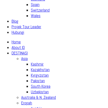
Spain
Switzerland
Wales
Blog
Projek Tour Leader
Hubungi
Home
About ID
DESTINASI
Asia
Kashmir
Kazakhstan
Kyrgyzstan
Pakistan
South Korea
Uzbekistan
Australia & N. Zealand
Eropah