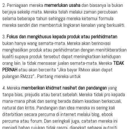
2. Perniagaan mereka
memerlukan usaha
dan biasanya ia bukan
berjaya sekelip mata. Mereka telah melalui zaman percubaan
selama beberapa tahun sehingga mereka ketemui formula
mereka sendiri dan membentuk lingkaran kenalan yang berkualiti.
3.
Fokus dan mengkhusus kepada produk atau perkhidmatan
bukan hanya wang semata-mata. Mereka akan berinovasi
menghasilkan produk atau perkhidmatan dengan menitikberatkan
kualiti supaya produk tersebut dapat meningkatkan kehidupan
orang lain. Ia tidak mensasar jualan semata-mata. Mereka
TIDAK
PERNAH
atau akan bercerita “Jika bayar RMxxx akan dapat
pulangan RMzzz”.. Pantang mereka untuk
4. Mereka
memberikan khidmat nasihat dan pandangan
yang
tanpa bias, prejudis atau berat sebelah. Mereka tidak pro kepada
mana-mana pihak dan sering berada dalam keadaan berkecuali,
natural dan kritis. Pandangan dan idea mereka ini sering kali
diterbitkan secara percuma di internet melalui blog, ebook
percuma atau forum. Dan seringkali juga, catatan mereka ini
menjadi bahan rujukan tidak rasmi, diangkat sebagai autoriti