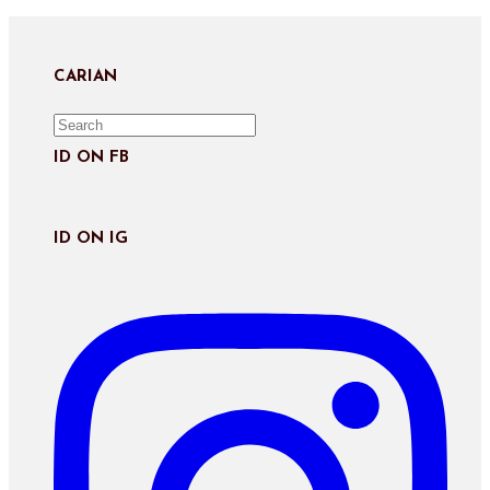
to
to
URL
comment
comment
(optional)
CARIAN
ID ON FB
ID ON IG