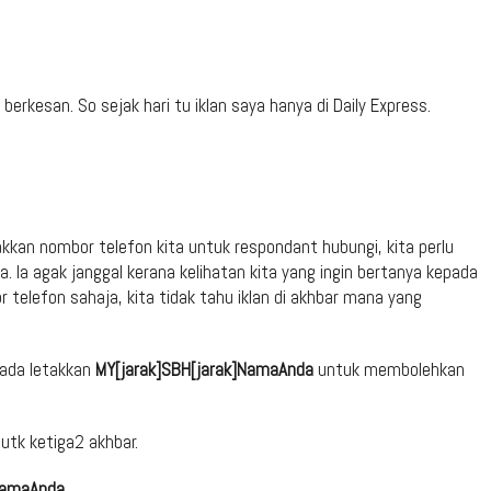
erkesan. So sejak hari tu iklan saya hanya di Daily Express.
kkan nombor telefon kita untuk respondant hubungi, kita perlu
Ia agak janggal kerana kelihatan kita yang ingin bertanya kepada
elefon sahaja, kita tidak tahu iklan di akhbar mana yang
 ada letakkan
MY[jarak]SBH[jarak]NamaAnda
untuk membolehkan
utk ketiga2 akhbar.
]NamaAnda