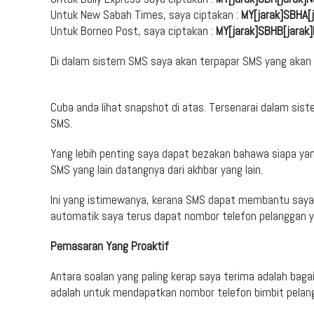
Untuk New Sabah Times, saya ciptakan :
MY[jarak]SBHA[
Untuk Borneo Post, saya ciptakan :
MY[jarak]SBHB[jara
Di dalam sistem SMS saya akan terpapar SMS yang akan d
Cuba anda lihat snapshot di atas. Tersenarai dalam sis
SMS.
Yang lebih penting saya dapat bezakan bahawa siapa yan
SMS yang lain datangnya dari akhbar yang lain.
Ini yang istimewanya, kerana SMS dapat membantu saya m
automatik saya terus dapat nombor telefon pelanggan ya
Pemasaran Yang Proaktif
Antara soalan yang paling kerap saya terima adalah ba
adalah untuk mendapatkan nombor telefon bimbit pelangg