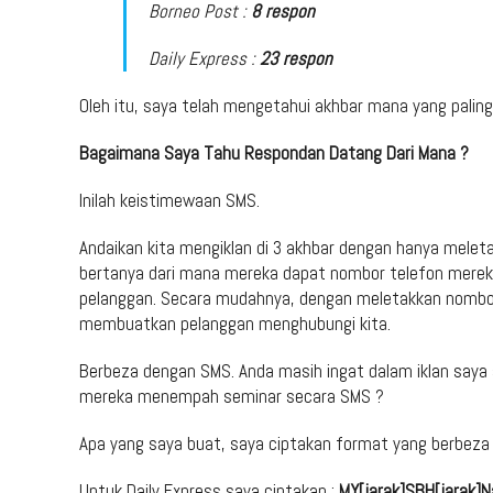
Borneo Post :
8 respon
Daily Express :
23 respon
Oleh itu, saya telah mengetahui akhbar mana yang paling b
Bagaimana Saya Tahu Respondan Datang Dari Mana ?
Inilah keistimewaan SMS.
Andaikan kita mengiklan di 3 akhbar dengan hanya meleta
bertanya dari mana mereka dapat nombor telefon mereka. 
pelanggan. Secara mudahnya, dengan meletakkan nombor t
membuatkan pelanggan menghubungi kita.
Berbeza dengan SMS. Anda masih ingat dalam iklan saya
mereka menempah seminar secara SMS ?
Apa yang saya buat, saya ciptakan format yang berbeza 
Untuk Daily Express saya ciptakan :
MY[jarak]SBH[jarak