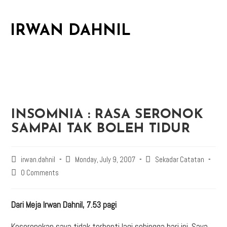
IRWAN DAHNIL
INSOMNIA : RASA SERONOK
SAMPAI TAK BOLEH TIDUR
irwan.dahnil
Monday, July 9, 2007
Sekadar Catatan
0 Comments
Dari Meja Irwan Dahnil, 7.53 pagi
Keseronokan saya tidak terhenti lagi sehingga hari ini. Saya