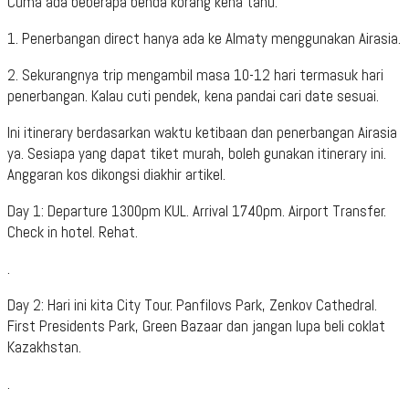
Cuma ada beberapa benda korang kena tahu.
1. Penerbangan direct hanya ada ke Almaty menggunakan Airasia.
2.
Sekurangnya trip mengambil masa 10-12 hari termasuk hari
penerbangan. Kalau cuti pendek, kena pandai cari date sesuai.
Ini itinerary berdasarkan waktu ketibaan dan penerbangan Airasia
ya. Sesiapa yang dapat tiket murah, boleh gunakan itinerary ini.
Anggaran kos dikongsi diakhir artikel.
Day 1: Departure 1300pm KUL. Arrival 1740pm. Airport Transfer.
Check in hotel. Rehat.
.
Day 2: Hari ini kita City Tour. Panfilovs Park, Zenkov Cathedral.
First Presidents Park, Green Bazaar dan jangan lupa beli coklat
Kazakhstan.
.