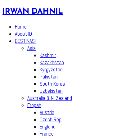
Skip
IRWAN DAHNIL
to
content
Home
About ID
DESTINASI
Asia
Kashmir
Kazakhstan
Kyrgyzstan
Pakistan
South Korea
Uzbekistan
Australia & N. Zealand
Eropah
Austria
Czech Rep.
England
France