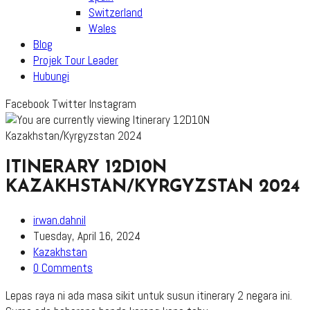
Switzerland
Wales
Blog
Projek Tour Leader
Hubungi
Facebook
Twitter
Instagram
ITINERARY 12D10N
KAZAKHSTAN/KYRGYZSTAN 2024
Post
irwan.dahnil
author:
Post
Tuesday, April 16, 2024
published:
Post
Kazakhstan
category:
Post
0 Comments
comments:
Lepas raya ni ada masa sikit untuk susun itinerary 2 negara ini.