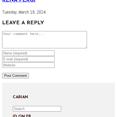
KENA PERGI
Tuesday, March 19, 2024
LEAVE A REPLY
Comment
Enter
your
Enter
name
your
Enter
or
email
your
username
address
website
to
to
URL
comment
comment
(optional)
CARIAN
ID ON FB