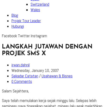
Switzerland
Wales
Blog
Projek Tour Leader
Hubungi
Facebook
Twitter
Instagram
LANGKAH JUTAWAN DENGAN
PROJEK SMS X
Post
irwan.dahnil
author:
Post
Wednesday, January 10, 2007
published:
Post
Sekadar Catatan
/
Usahawan & Bisnes
category:
Post
0 Comments
comments:
Salam Sejahtera,
Saya telah memulakan kerja sejak minggu lalu. Selepas lebih
seminggu saya tinggalkan pejabat, minggu lalu agak meletihkan.