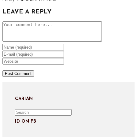
LEAVE A REPLY
Comment
Enter
your
Enter
name
your
Enter
or
email
your
username
address
website
to
to
URL
comment
comment
(optional)
CARIAN
ID ON FB