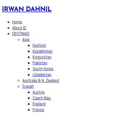
Skip
IRWAN DAHNIL
to
content
Home
About ID
DESTINASI
Asia
Kashmir
Kazakhstan
Kyrgyzstan
Pakistan
South Korea
Uzbekistan
Australia & N. Zealand
Eropah
Austria
Czech Rep.
England
France