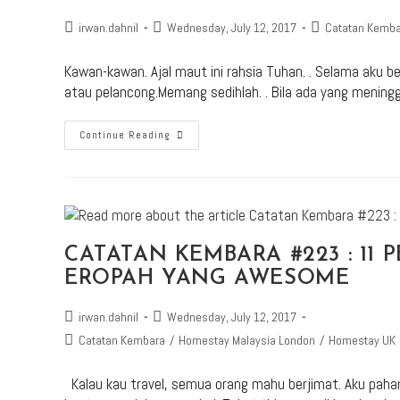
irwan.dahnil
Wednesday, July 12, 2017
Catatan Kemb
Kawan-kawan. Ajal maut ini rahsia Tuhan. . Selama aku be
atau pelancong.Memang sedihlah. . Bila ada yang mening
Continue Reading
CATATAN KEMBARA #223 : 11
EROPAH YANG AWESOME
irwan.dahnil
Wednesday, July 12, 2017
Catatan Kembara
/
Homestay Malaysia London
/
Homestay UK
Kalau kau travel, semua orang mahu berjimat. Aku pahaml