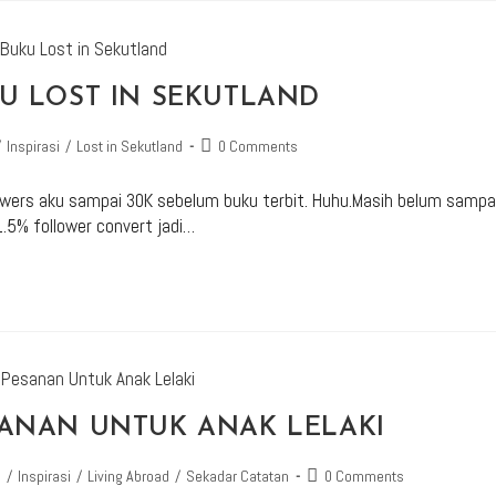
KU LOST IN SEKUTLAND
/
Inspirasi
/
Lost in Sekutland
0 Comments
lowers aku sampai 30K sebelum buku terbit. Huhu.Masih belum sampai
1.5% follower convert jadi…
ESANAN UNTUK ANAK LELAKI
a
/
Inspirasi
/
Living Abroad
/
Sekadar Catatan
0 Comments