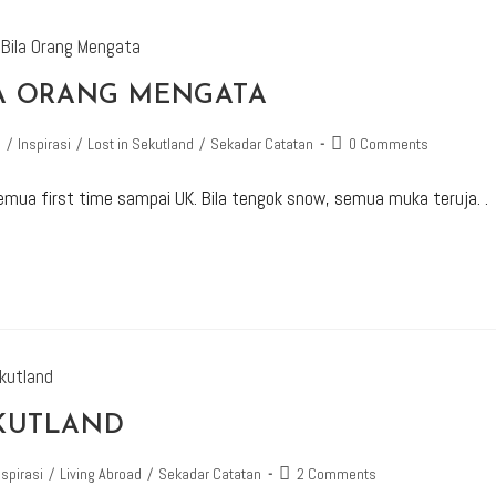
ILA ORANG MENGATA
a
/
Inspirasi
/
Lost in Sekutland
/
Sekadar Catatan
0 Comments
emua first time sampai UK. Bila tengok snow, semua muka teruja. .
EKUTLAND
nspirasi
/
Living Abroad
/
Sekadar Catatan
2 Comments