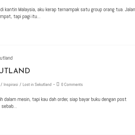
t di kantin Malaysia, aku kerap ternampak satu group orang tua. Jala
mpat, tapi pagi itu…
KUTLAND
/
Inspirasi
/
Lost in Sekutland
0 Comments
h dalam mesin, tapi kau dah order, siap bayar buku dengan post
us sebab…